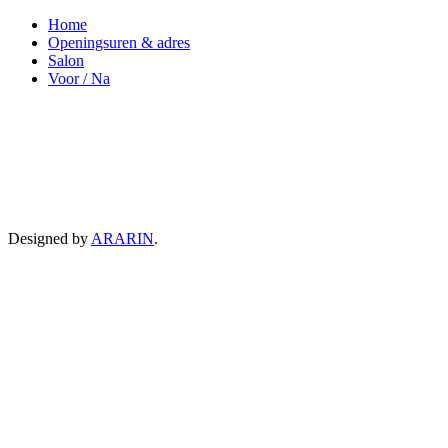
Home
Openingsuren & adres
Salon
Voor / Na
Designed by
ARARIN
.